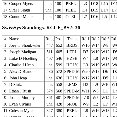
16
Cooper Myers
unr.
100
PEEL
L3
D18
L15
D1
17
Siraj J Singh
unr.
100
PEEL
L4
D15
L14
L7
18
Connor Miller
unr.
100
OTEL
L7
D16
L5
L1
SwissSys Standings. KCCF_BS2: 36
#
Name
Rtng
Post
Team
Rd 1
Rd 2
Rd 3
Rd
1
Joey T Shonkwiler
447
652
BRDS
W16
W14
W8
W
2
Joseph Madigan
511
605
LEEL
D7
W10
W12
D
3
Luke D Hoelting
407
546
HZSE
W4
L8
W17
W
4
Charlie J Heap
unr.
599
HOLY
L3
W19
W15
W
5
Alex D Blanc
536
572
SPED-M
W20
W17
D6
D
6
John Heap
unr.
636
HOLY
W12
W13
D5
L
7
D Stutz
unr.
558
LEMS
D2
L9
W10
W1
8
Ethan J Rush
574
568
SPED-M
W11
W3
L1
L
9
Joshua Murphy
361
401
SPED-M
L10
W7
W14
L
10
Evan Clymer
unr.
428
SROE
W9
L2
L7
W1
11
Coleson Myers
327
380
PEEL
L8
W16
W13
L