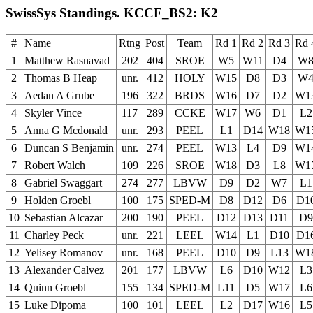
SwissSys Standings. KCCF_BS2: K2
#
Name
Rtng
Post
Team
Rd 1
Rd 2
Rd 3
Rd 
1
Matthew Rasnavad
202
404
SROE
W5
W11
D4
W
2
Thomas B Heap
unr.
412
HOLY
W15
D8
D3
W
3
Aedan A Grube
196
322
BRDS
W16
D7
D2
W1
4
Skyler Vince
117
289
CCKE
W17
W6
D1
L2
5
Anna G Mcdonald
unr.
293
PEEL
L1
D14
W18
W1
6
Duncan S Benjamin
unr.
274
PEEL
W13
L4
D9
W1
7
Robert Walch
109
226
SROE
W18
D3
L8
W1
8
Gabriel Swaggart
274
277
LBVW
D9
D2
W7
L1
9
Holden Groebl
100
175
SPED-M
D8
D12
D6
D1
10
Sebastian Alcazar
200
190
PEEL
D12
D13
D11
D9
11
Charley Peck
unr.
221
LEEL
W14
L1
D10
D1
12
Yelisey Romanov
unr.
168
PEEL
D10
D9
L13
W1
13
Alexander Calvez
201
177
LBVW
L6
D10
W12
L3
14
Quinn Groebl
155
134
SPED-M
L11
D5
W17
L6
15
Luke Dipoma
100
101
LEEL
L2
D17
W16
L5