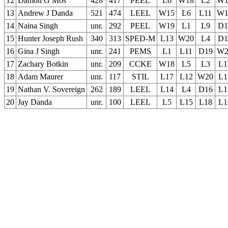
12
Damon G Mos
428
417
PEEL
L6
W18
L2
W1
13
Andrew J Danda
521
474
LEEL
W15
L6
L11
W1
14
Naina Singh
unr.
292
PEEL
W19
L1
L9
D1
15
Hunter Joseph Rush
340
313
SPED-M
L13
W20
L4
D1
16
Gina J Singh
unr.
241
PEMS
L1
L11
D19
W2
17
Zachary Botkin
unr.
209
CCKE
W18
L5
L3
L1
18
Adam Maurer
unr.
117
STIL
L17
L12
W20
L1
19
Nathan V. Sovereign
262
189
LEEL
L14
L4
D16
L1
20
Jay Danda
unr.
100
LEEL
L5
L15
L18
L1